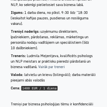
NLP, ko sekmīgi pielietosiet sava biznesa labā.
Ilgums:
1 darba diena, no plkst. 9:30 līdz ~18:30
(ieskaitot kafijas pauzes, pusdienas un noslēguma
vakaru).
Treniņš noderīgs:
uzņēmumu direktoriem,
īpašniekiem, pārdošanas, reklāmas, mārketinga un
personāla nodaļu vadītājiem un speciālistiem (līdz
10 dalībniekiem).
Treneris:
Ludmila Meļentjeva, kvalificēts psihologs
un NLP meistars ar praktisku pieredzi pārdošanā un
biznesa vadīšanā.
Vairāk par treneri
Valoda:
latviešu un krievu (bilingvāli); darba materiāli
pieejami abās valodās
Cena:
1400 EUR / 1 diena
Treniņi par biznesa psiholoģijas tēmu ir konfidenciāli