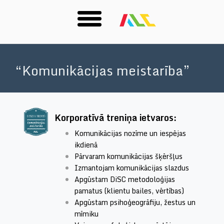
Skip
to
“Komunikācijas meistarība”
main
content
Korporatīvā treniņa ietvaros:
Komunikācijas nozīme un iespējas
ikdienā
Pārvaram komunikācijas šķēršļus
Izmantojam komunikācijas slazdus
Apgūstam DiSC metodoloģijas
pamatus (klientu bailes, vērtības)
Apgūstam psihoģeogrāfiju, žestus un
mīmiku