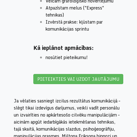
Veicam grafoloģisko novērtējumu
Atpazīstam melus ("Express"
tehnikas)
Izvērstā prakse: kļūstam par
komunikācijas sprintu
Kā ieplānot apmācības:
nosūtiet pieteikumu!
PIETEIKTIES VAI UZDOT JAUTĀJUMU
Ja vēlaties sasniegt izcilus rezultātus komunikācijā –
slēgt tikai izdevīgus darījumus, veikli vadīt personālu
un izvairīties no apkārtesošo cilvēku manipulācijām –
aicinām apgūt iedarbīgākās ietekmēšanas tehnikas,
tajā skaitā, komunikācijas slazdus, psihoģeogrāfiju,
manipulācijas prasmes, Miltona Eriksona hipnozi un