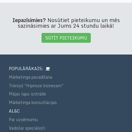
Iepazīsimies?
Nosūtiet pieteikumu un mēs
sazināsimies ar Jums 24 stundu laikā!
SŪTĪT PIETEIKUMU
POPULĀRĀKAIS:
Mārketinga pavadīšana
Treniņš "Hipnoze biznesam"
Mājas lapu izstrāde
Mārketinga konsultācijas
AL&C
Par uzņēmumu
Vadošie speciālisti