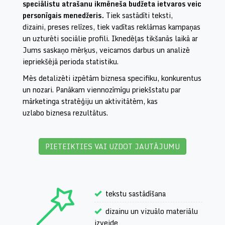
speciālistu atrašanu ikmēneša budžeta ietvaros veic
personīgais menedžeris.
Tiek sastādīti teksti,
dizaini, preses relīzes, tiek vadītas reklāmas kampaņas
un uzturēti sociālie profili. Iknedēļas tikšanās laikā ar
Jums saskaņo mērķus, veicamos darbus un analizē
iepriekšējā perioda statistiku.
Mēs detalizēti izpētām biznesa specifiku, konkurentus
un nozari. Panākam viennozīmīgu priekšstatu par
mārketinga stratēģiju un aktivitātēm, kas
uzlabo biznesa rezultātus.
PIETEIKTIES VAI UZDOT JAUTĀJUMU
tekstu sastādīšana
dizainu un vizuālo materiālu
izveide