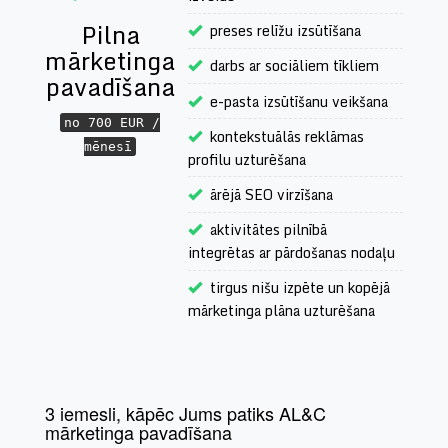
Pilna
preses relīžu izsūtīšana
mārketinga
darbs ar sociāliem tīkliem
pavadīšana
e-pasta izsūtīšanu veikšana
no 700 EUR /
kontekstuālās reklāmas
mēnesī
profilu uzturēšana
ārējā SEO virzīšana
aktivitātes pilnībā
integrētas ar pārdošanas nodaļu
tirgus nišu izpēte un kopējā
mārketinga plāna uzturēšana
3 iemesli, kāpēc Jums patiks AL&C
mārketinga pavadīšana