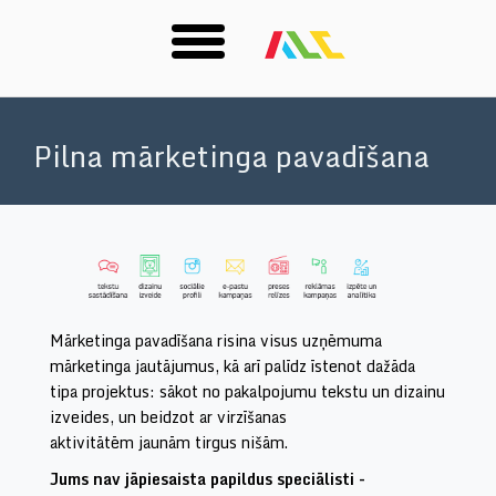
Skip
to
Pilna mārketinga pavadīšana
main
content
Mārketinga pavadīšana risina visus uzņēmuma
mārketinga jautājumus, kā arī palīdz īstenot dažāda
tipa projektus: sākot no pakalpojumu tekstu un dizainu
izveides, un beidzot ar
virzīšanas
aktivitātēm
jaunām tirgus nišām.
Jums nav jāpiesaista papildus speciālisti -