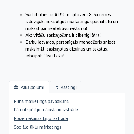
Sadarboties ar AL&C ir aptuveni 3-5x reizes
izdevīgāk, nekā algot mārketinga speciālistu un
maksāt par neefektīvu reklāmu!
Aktivitāšu saskaņošana ir zibenīgi ātra!
Darbu ietvaros, personīgais menedžeris sniedz
maksimāli saskaņotus dizainus un tekstus,
ietaupot Jūsu laiku!
Pakalpojumi
Kastingi
Pilna mārketinga pavadīšana
Pārdotspējīgu mājaslapu izstrāde
Piezemēšanas lapu izstrāde
Sociālo tīklu mārketings