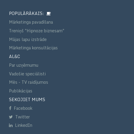
POPULĀRĀKAIS:
Mārketinga pavadīšana
Treniņš "Hipnoze biznesam"
Mājas lapu izstrāde
Mārketinga konsultācijas
AL&C
Par uzņēmumu
Vadošie speciālisti
Mēs - TV raidījumos
Publikācijas
SEKOJIET MUMS
Facebook
Twitter
LinkedIn