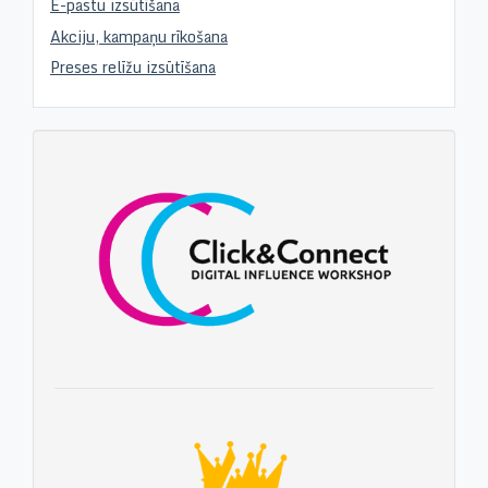
E-pastu izsūtīšana
Akciju, kampaņu rīkošana
Preses relīžu izsūtīšana