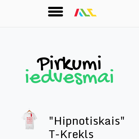
Skip
to
main
content
Pirkumi
iedvesmai
"Hipnotiskais"
T-Krekls