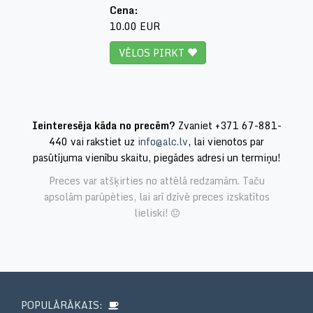
Cena:
10.00 EUR
VĒLOS PIRKT
Ieinteresēja kāda no precēm?
Zvaniet +371 67-881-
440 vai rakstiet uz
info@alc.lv
, lai vienotos par
pasūtījuma vienību skaitu, piegādes adresi un termiņu!
Preces var atšķirties no attēlā redzamām. Taču
apsolām parūpēties, lai arī dzīvē preces izskatītos
lieliski!
POPULĀRĀKAIS: