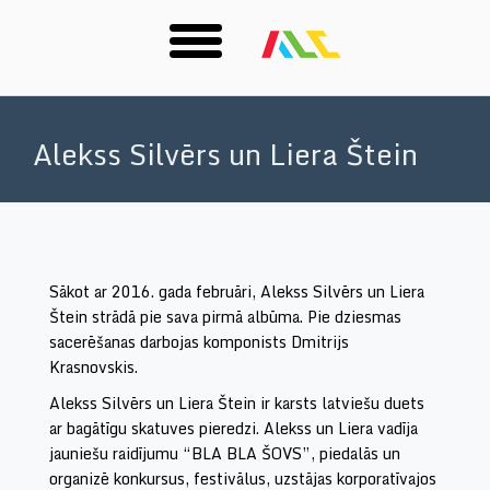
Skip
to
Alekss Silvērs un Liera Štein
main
content
Sākot ar 2016. gada februāri, Alekss Silvērs un Liera
Štein strādā pie sava pirmā albūma. Pie dziesmas
sacerēšanas darbojas komponists Dmitrijs
Krasnovskis.
Alekss Silvērs un Liera Štein
ir karsts latviešu duets
ar bagātīgu skatuves pieredzi. Alekss un Liera vadīja
jauniešu raidījumu “BLA BLA ŠOVS”, piedalās un
organizē konkursus, festivālus, uzstājas korporatīvajos