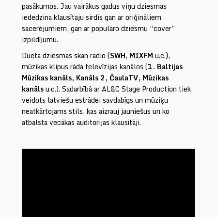
pasākumos. Jau vairākus gadus viņu dziesmas
iededzina klausītaju sirdis gan ar oriģināliem
sacerējumiem, gan ar populāro dziesmu “cover”
izpildījumu.
Dueta dziesmas skan radio (
SWH
,
MIXFM
u.c.),
mūzikas klipus rāda televīzijas kanālos (
1. Baltijas
Mūzikas kanāls, Kanāls 2, ČaulaTV, Mūzikas
kanāls
u.c.). Sadarbībā ar AL&C Stage Production tiek
veidots latviešu estrādei savdabīgs un mūziķu
neatkārtojams stils, kas aizrauj jauniešus un ko
atbalsta vecākas auditorijas klausītāji.