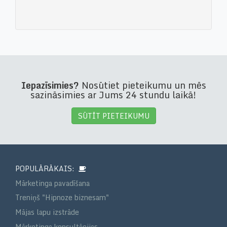
Iepazīsimies?
Nosūtiet pieteikumu un mēs
sazināsimies ar Jums 24 stundu laikā!
SŪTĪT PIETEIKUMU
POPULĀRĀKAIS:
Mārketinga pavadīšana
Treniņš "Hipnoze biznesam"
Mājas lapu izstrāde
Mārketinga konsultācijas