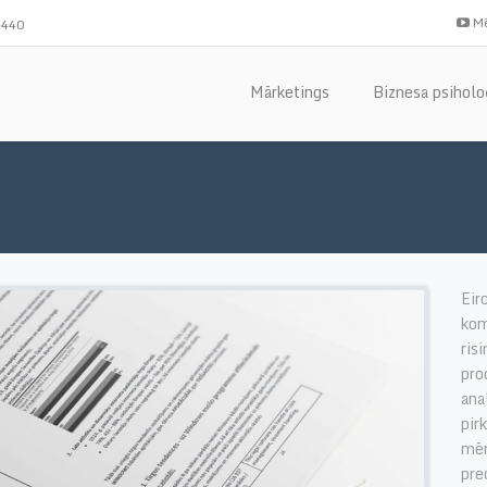
Mē
-440
Mārketings
Biznesa psiholo
Eir
kom
ris
pro
ana
pir
mēr
pre