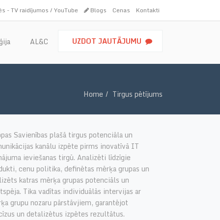
s - TV raidījumos / YouTube
Blogs
Cenas
Kontakti
UZDOT JAUTĀJUMU
ģija
AL&C
Home
Tirgus pētījums
opas Savienības plašā tirgus potenciāla un
unikācijas kanālu izpēte pirms inovatīvā IT
inājuma ieviešanas tirgū. Analizēti līdzīgie
dukti, cenu politika, definētas mērķa grupas un
lizēts katras mērķa grupas potenciāls un
ktspēja. Tika vadītas individuālās intervijas ar
ķa grupu nozaru pārstāvjiem, garantējot
cīzus un detalizētus izpētes rezultātus.