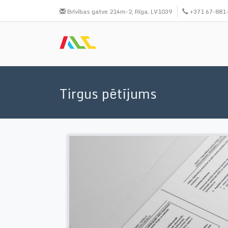
Skip
Brīvības gatve 214m-2, Rīga, LV1039
+371 67-881
to
main
content
Tirgus pētījums