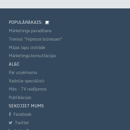
POPULĀRĀKAIS:
Mārketinga pavadīšana
Treniņš "Hipnoze biznesam"
Mājas lapu izstrāde
Mārketinga konsultācijas
AL&C
Par uzņēmumu
Vadošie speciālisti
Mēs - TV raidījumos
Publikācijas
SEKOJIET MUMS
Facebook
Twitter