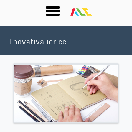
Skip
to
Inovatīvā ierīce
main
content