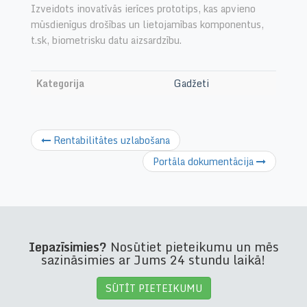
Izveidots inovatīvās ierīces prototips, kas apvieno
mūsdienīgus drošības un lietojamības komponentus,
t.sk, biometrisku datu aizsardzību.
Kategorija
Gadžeti
Rentabilitātes uzlabošana
Portāla dokumentācija
Iepazīsimies?
Nosūtiet pieteikumu un mēs
sazināsimies ar Jums 24 stundu laikā!
SŪTĪT PIETEIKUMU