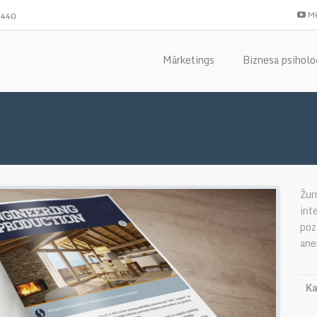
Mē
-440
Mārketings
Biznesa psiholo
Žur
int
poz
ane
Ka