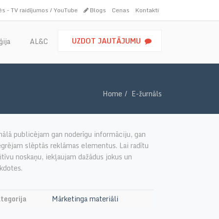
s - TV raidījumos / YouTube
Blogs
Cenas
Kontakti
UZDOT JAUTĀJUMU
ģija
AL&C
Home
E-žurnāls
nālā publicējam gan noderīgu informāciju, gan
egrējam slēptās reklāmas elementus. Lai radītu
itīvu noskaņu, iekļaujam dažādus jokus un
kdotes.
tegorija
Mārketinga materiāli