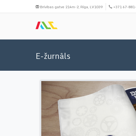
Skip
Brīvības gatve 214m-2, Rīga, LV1039
+371 67-881
to
main
content
E-žurnāls