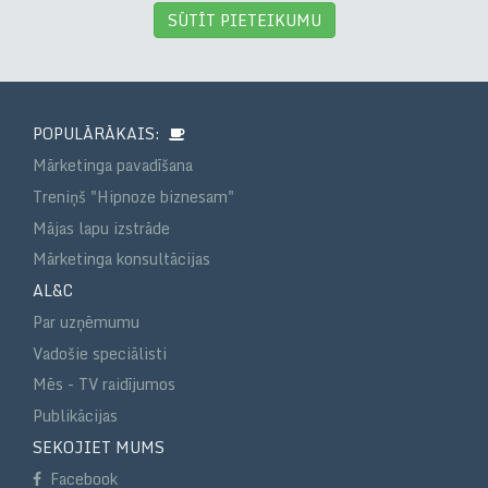
SŪTĪT PIETEIKUMU
POPULĀRĀKAIS:
Mārketinga pavadīšana
Treniņš "Hipnoze biznesam"
Mājas lapu izstrāde
Mārketinga konsultācijas
AL&C
Par uzņēmumu
Vadošie speciālisti
Mēs - TV raidījumos
Publikācijas
SEKOJIET MUMS
Facebook