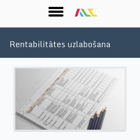
Skip
to
Rentabilitātes uzlabošana
main
content