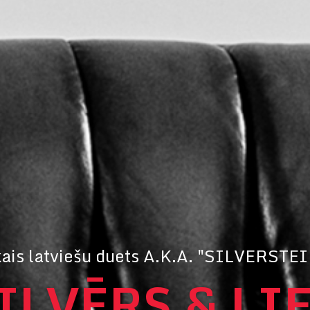
kais latviešu duets A.K.A. "SILVERSTE
ILVĒRS & LI