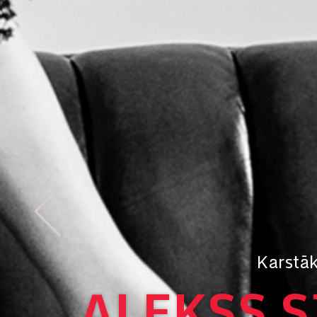
Karstā
ALEKSS S